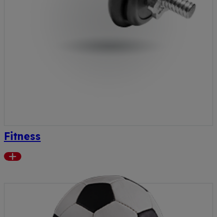
Fitness
Read
more