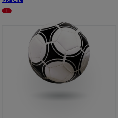
Read
more