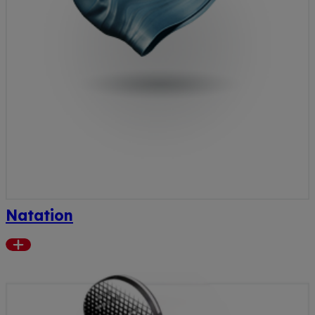
Natation
Read
more