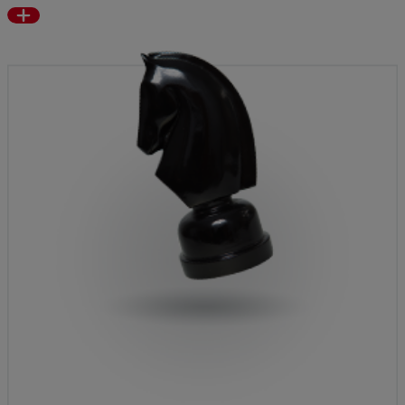
Read
more