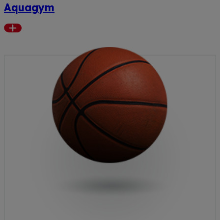
Aquagym
Read
more