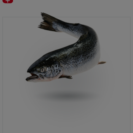
Read
more