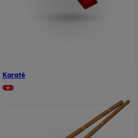
Karaté
Read
more