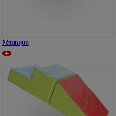
Pétanque
Read
more