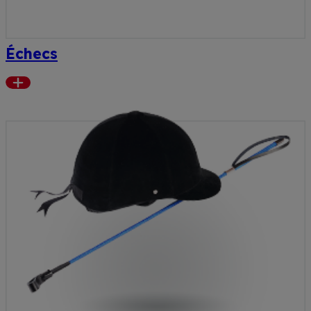
Échecs
Read
more