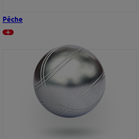
Pêche
Read
more