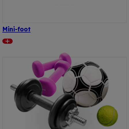
Mini-foot
Read
more