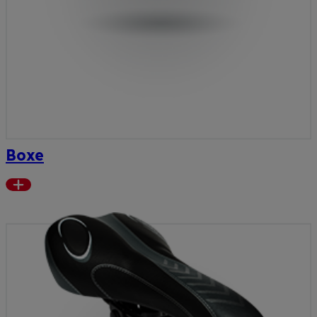
Boxe
Read
more