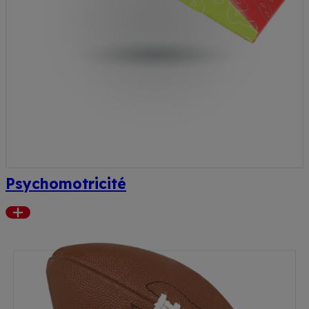
Psychomotricité
Read
more