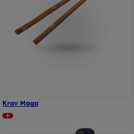
Krav Maga
Read
more