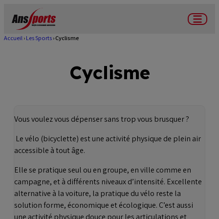
Aller
au
Menu
contenu
Accueil
Les Sports
Cyclisme
Fil
principal
d'Ariane
Cyclisme
Vous voulez vous dépenser sans trop vous brusquer ?
Le vélo (bicyclette) est une activité physique de plein air
accessible à tout âge.
Elle se pratique seul ou en groupe, en ville comme en
campagne, et à différents niveaux d’intensité. Excellente
alternative à la voiture, la pratique du vélo reste la
solution forme, économique et écologique. C’est aussi
une activité physique douce pour les articulations et