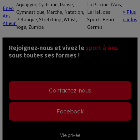
Aquagym, Cyclisme, Danse,
La Piscine d’Ans,
Enéo
Gymnastique, Marche, Natation,
Le Hall des
> Plus
Ans-
Pétanque, Stretching, Whist,
Sports Henri
d'infos
Alleur
Yoga, Zumba
Germis
Rejoignez-nous et vivez le 
sport à Ans
sous toutes ses formes ! 
Contactez-nous
Facebook
Footer
Vie privée