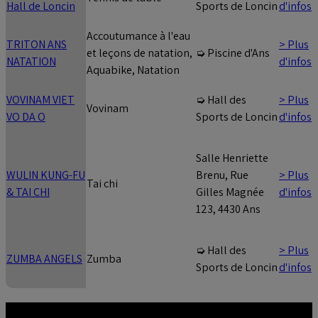
Hall de Loncin
d'infos
Sports de Loncin
Accoutumance à l'eau
TRITON ANS
> Plus
et leçons de natation,
➭ Piscine d'Ans
NATATION
d'infos
Aquabike, Natation
VOVINAM VIET
> Plus
➭ Hall des
Vovinam
VO DA O
d'infos
Sports de Loncin
Salle Henriette
WULIN KUNG-FU
> Plus
Brenu, Rue
Tai chi
& TAI CHI
d'infos
Gilles Magnée
123, 4430 Ans
> Plus
➭ Hall des
ZUMBA ANGELS
Zumba
d'infos
Sports de Loncin