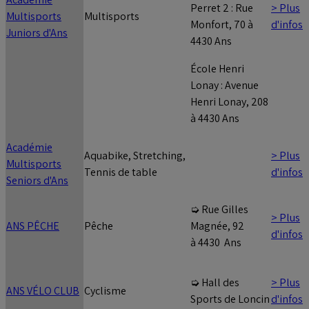
> Plus
Perret 2 : Rue
Multisports
Multisports
d'infos
Monfort, 70 à
Juniors d'Ans
4430 Ans
École Henri
Lonay : Avenue
Henri Lonay, 208
à 4430 Ans
Académie
Aquabike, Stretching,
> Plus
Multisports
Tennis de table
d'infos
Seniors d'Ans
➭ Rue Gilles
> Plus
ANS PÊCHE
Pêche
Magnée, 92
d'infos
à 4430 Ans
> Plus
➭ Hall des
ANS VÉLO CLUB
Cyclisme
d'infos
Sports de Loncin