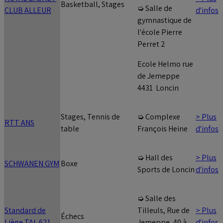
Basketball, Stages
➭ Salle de
CLUB ALLEUR
d'infos
gymnastique de
l'école Pierre
Perret 2
Ecole Helmo rue
de Jemeppe
4431 Loncin
Stages, Tennis de
> Plus
➭ Complexe
RTT ANS
table
d'infos
François Heine
> Plus
➭ Hall des
SCHWANEN GYM
Boxe
d'infos
Sports de Loncin
➭ Salle des
Standard de
> Plus
Tilleuls, Rue de
Échecs
Liège TAL 621
d'infos
Jemeppe, 40 à