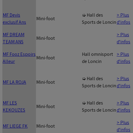
MF Devis
> Plus
➭ Hall des
Mini-foot
exclusif Ans
d'infos
Sports de Loncin
MF DREAM
> Plus
Mini-foot
TEAM ANS
d'infos
MF Fooz Espoirs
> Plus
Hall omnisport
Mini-foot
Alleur
d'infos
de Loncin
> Plus
➭ Hall des
MF LA ROJA
Mini-foot
d'infos
Sports de Loncin
MF LES
> Plus
➭ Hall des
Mini-foot
KEKOUZES
d'infos
Sports de Loncin
> Plus
MF LIEGE FK
Mini-foot
d'infos