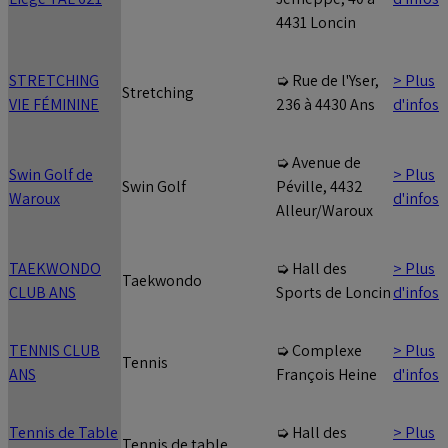
4431 Loncin
STRETCHING
> Plus
➭ Rue de l'Yser,
Stretching
VIE FÉMININE
d'infos
236 à 4430 Ans
➭ Avenue de
Swin Golf de
> Plus
Swin Golf
Péville, 4432
Waroux
d'infos
Alleur/Waroux
TAEKWONDO
> Plus
➭ Hall des
Taekwondo
CLUB ANS
d'infos
Sports de Loncin
TENNIS CLUB
> Plus
➭ Complexe
Tennis
ANS
d'infos
François Heine
Tennis de Table
> Plus
➭ Hall des
Tennis de table