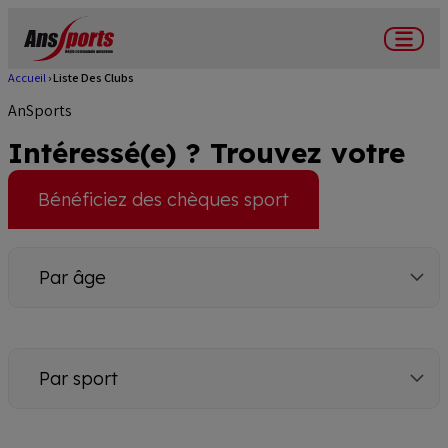
Aller
au
Menu
contenu
Accueil
Liste Des Clubs
Fil
principal
AnSports
d'Ariane
Intéressé(e) ? Trouvez votre
club !
Bénéficiez des chèques sport
Par
âge
Par
sport