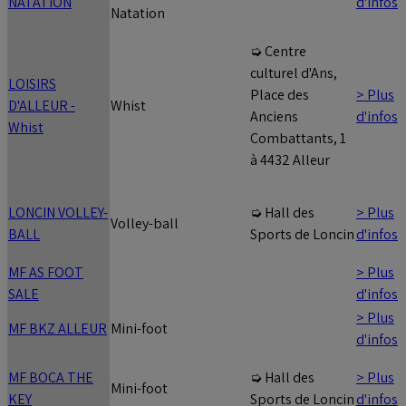
NATATION
d'infos
Natation
➭ Centre
culturel d'Ans,
LOISIRS
> Plus
Place des
D'ALLEUR -
Whist
d'infos
Anciens
Whist
Combattants, 1
à 4432 Alleur
LONCIN VOLLEY-
> Plus
➭ Hall des
Volley-ball
BALL
d'infos
Sports de Loncin
MF AS FOOT
> Plus
SALE
d'infos
> Plus
MF BKZ ALLEUR
Mini-foot
d'infos
MF BOCA THE
> Plus
➭ Hall des
Mini-foot
KEY
d'infos
Sports de Loncin