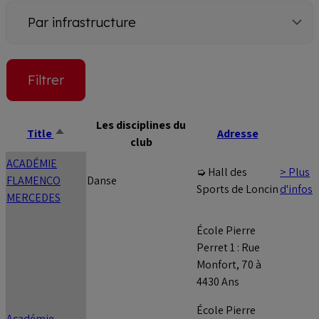
Par
infrastructure
Les disciplines du
Title
Adresse
Trier
club
par
ACADÉMIE
ordre
> Plus
➭ Hall des
FLAMENCO
Danse
décroissant
d'infos
Sports de Loncin
MERCEDES
École Pierre
Perret 1 : Rue
Monfort, 70 à
4430 Ans
École Pierre
Académie