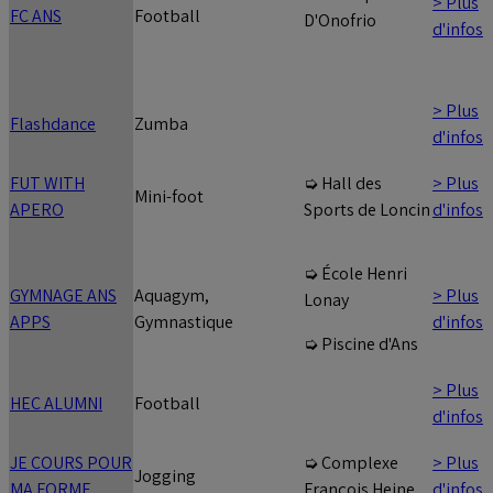
> Plus
FC ANS
Football
D'Onofrio
d'infos
> Plus
Flashdance
Zumba
d'infos
FUT WITH
> Plus
➭ Hall des
Mini-foot
APERO
d'infos
Sports de Loncin
➭ École Henri
GYMNAGE ANS
Aquagym,
> Plus
Lonay
APPS
Gymnastique
d'infos
➭ Piscine d'Ans
> Plus
HEC ALUMNI
Football
d'infos
JE COURS POUR
> Plus
➭ Complexe
Jogging
MA FORME
d'infos
François Heine