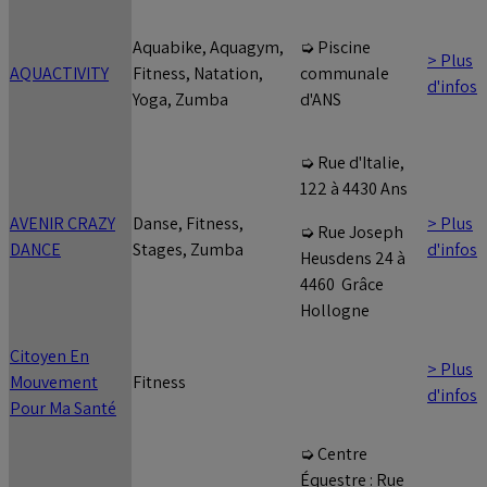
Aquabike, Aquagym,
➭ Piscine
> Plus
AQUACTIVITY
Fitness, Natation,
communale
d'infos
Yoga, Zumba
d'ANS
➭ Rue d'Italie,
122 à 4430 Ans
AVENIR CRAZY
Danse, Fitness,
> Plus
➭ Rue Joseph
DANCE
Stages, Zumba
d'infos
Heusdens 24 à
4460 Grâce
Hollogne
Citoyen En
> Plus
Mouvement
Fitness
d'infos
Pour Ma Santé
➭ Centre
Équestre : Rue