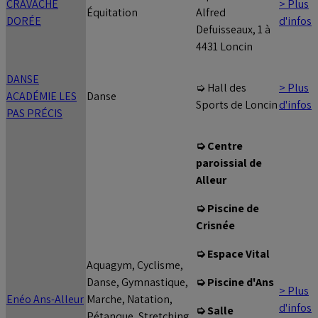
CRAVACHE
> Plus
Équitation
Alfred
DORÉE
d'infos
Defuisseaux, 1 à
4431 Loncin
DANSE
> Plus
➭ Hall des
ACADÉMIE LES
Danse
d'infos
Sports de Loncin
PAS PRÉCIS
➭ Centre
paroissial de
Alleur
➭ Piscine de
Crisnée
➭ Espace Vital
Aquagym, Cyclisme,
Danse, Gymnastique,
➭ Piscine d'Ans
> Plus
Enéo Ans-Alleur
Marche, Natation,
d'infos
➭ Salle
Pétanque, Stretching,