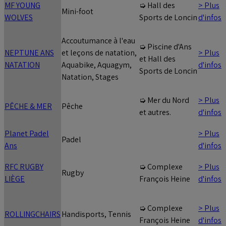
MF YOUNG
> Plus
➭ Hall des
Mini-foot
WOLVES
d'infos
Sports de Loncin
Accoutumance à l'eau
➭ Piscine d'Ans
NEPTUNE ANS
et leçons de natation,
> Plus
et Hall des
NATATION
Aquabike, Aquagym,
d'infos
Sports de Loncin
Natation, Stages
> Plus
➭ Mer du Nord
PÊCHE & MER
Pêche
d'infos
et autres.
Planet Padel
> Plus
Padel
Ans
d'infos
RFC RUGBY
> Plus
➭ Complexe
Rugby
LIÈGE
d'infos
François Heine
> Plus
➭ Complexe
ROLLINGCHAIRS
Handisports, Tennis
d'infos
François Heine