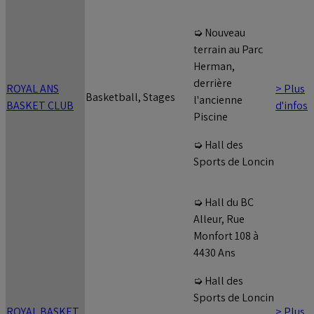
➭ Nouveau
terrain au Parc
Herman,
derrière
ROYAL ANS
> Plus
Basketball, Stages
l'ancienne
BASKET CLUB
d'infos
Piscine
➭ Hall des
Sports de Loncin
➭ Hall du BC
Alleur, Rue
Monfort 108 à
4430 Ans
➭ Hall des
Sports de Loncin
ROYAL BASKET
> Plus