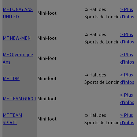
MF LONAY ANS
> Plus
➭ Hall des
Mini-foot
UNITED
d'infos
Sports de Loncin
> Plus
➭ Hall des
MF NEW-MEN
Mini-foot
d'infos
Sports de Loncin
MF Olympique
> Plus
Mini-foot
Ans
d'infos
> Plus
➭ Hall des
MF TDM
Mini-foot
d'infos
Sports de Loncin
> Plus
MF TEAM GUCCI
Mini-foot
d'infos
MF TEAM
> Plus
➭ Hall des
Mini-foot
SPIRIT
d'infos
Sports de Loncin