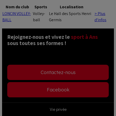
Nom du club
Sports
Localisation
LONCIN VOLLEY-
Volley-
Le Hall des Sports Henri
> Plus
BALL
ball
Germis
d'infos
Rejoignez-nous et vivez le 
sport à Ans
sous toutes ses formes ! 
Contactez-nous
Facebook
Footer
Vie privée
menu