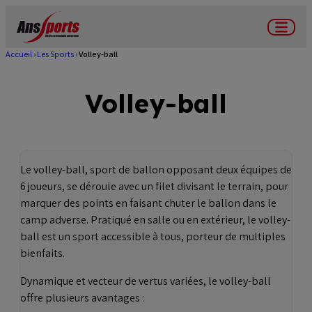
Aller
au
Menu
contenu
Accueil
Les Sports
Volley-ball
Fil
principal
d'Ariane
Volley-ball
Le volley-ball, sport de ballon opposant deux équipes de
6 joueurs, se déroule avec un filet divisant le terrain, pour
marquer des points en faisant chuter le ballon dans le
camp adverse. Pratiqué en salle ou en extérieur, le volley-
ball est un sport accessible à tous, porteur de multiples
bienfaits.
Dynamique et vecteur de vertus variées, le volley-ball
offre plusieurs avantages :