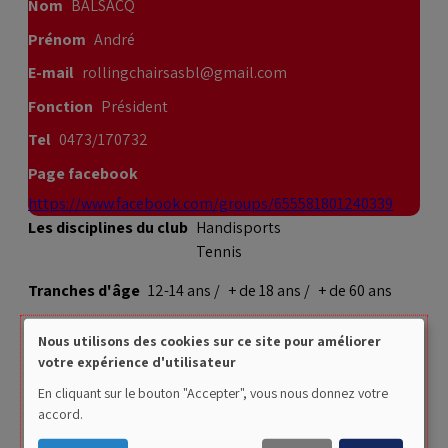
Nom
BALSACQ
Prénom
André
E-mail
rollingchairsasbl@gmail.com
Fonction
Président
Tel
0473/170732
Page facebook
https://www.facebook.com/groups/655581801240339
Les disciplines du club
Handisports
Tennis
Tranches d'âge
12-14 ans
+ de 18 ans
+ de 60 ans
Horaires
Nous utilisons des cookies sur ce site pour améliorer
Use
votre expérience d'utilisateur
of
mardi
12h30 - 14h30
En cliquant sur le bouton "Accepter", vous nous donnez votre
accord.
personal