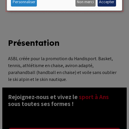
data
Personnaliser
Non merci
Accepter
and
cookies
Présentation
ASBL créée pour la promotion du Handisport. Basket,
tennis, athlétisme en chaise, aviron adapté,
parahandball (handball en chaise) et voile sans oublier
le ski alpin et le skin nautique.
Rejoignez-nous et vivez le 
sport à Ans
sous toutes ses formes ! 