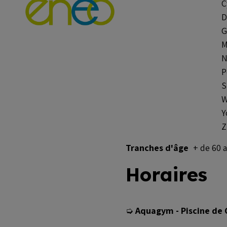
C
D
G
M
N
P
S
W
Y
Z
Tranches d'âge
+ de 60 
Horaires
➭
Aquagym - Piscine de 