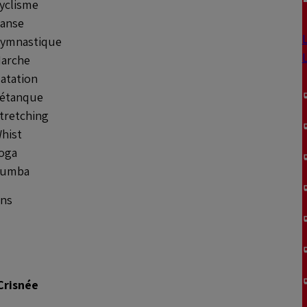
yclisme
anse
ymnastique
arche
atation
étanque
tretching
hist
oga
umba
ans
Crisnée