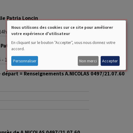
lle Patria Loncin
Nous utilisons des cookies sur ce site pour améliorer
14h - 16h
votre expérience d'utilisateur
Use
En cliquant sur le bouton "Accepter", vous nous donnez votre
 Patria Loncin
of
accord.
personal
 - 14h15
Personnaliser
Non merci
Accepter
data
e départ = Renseignements A.NICOLAS 0497/21.07.60
and
cookies
uprès de A.NICOLAS 0497/21.07.60