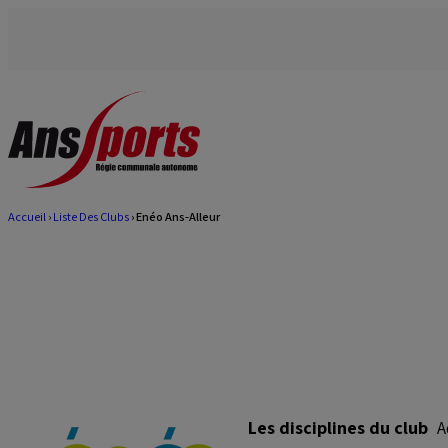
Aller
au
contenu
principal
Accueil
Liste Des Clubs
Enéo Ans-Alleur
Fil
d'Ariane
Les disciplines du club
A