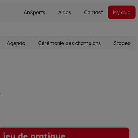
AnSports
Aides
Contact
My club
Secondary
Utils
navi
Agenda
Cérémonie des champions
Stages
r
Lieu de pratique