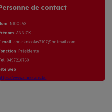
Personne de contact
Nom
NICOLAS
Prénom
ANNICK
E-mail
annicknicolas2107@hotmail.com
Fonction
Présidente
Tel
0497210760
Site web
https://www.eneo-ans.be