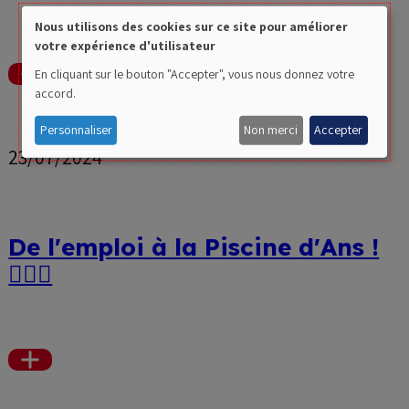
Nous utilisons des cookies sur ce site pour améliorer
votre expérience d'utilisateur
Use
En cliquant sur le bouton "Accepter", vous nous donnez votre
Voir
of
accord.
plus
personal
Personnaliser
Non merci
Accepter
23/07/2024
data
and
cookies
De l'emploi à la Piscine d'Ans !
🏊‍♀️💼
Voir
plus