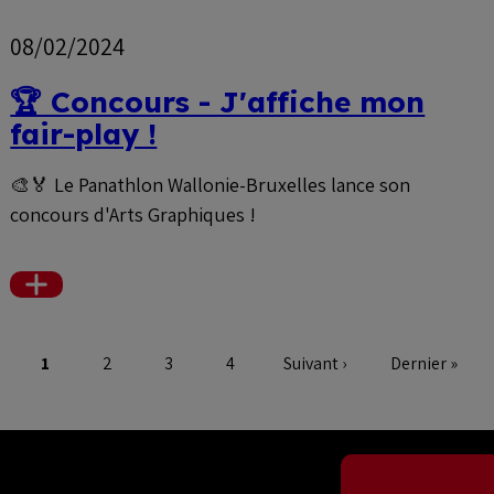
08/02/2024
🏆 Concours - J'affiche mon
fair-play !
🎨🏅
Le Panathlon Wallonie-Bruxelles lance son
concours d'Arts Graphiques !
Voir
plus
1
2
3
4
Suivant ›
Dernier »
Page
Page
Page
Page
Page
Dernière
suivante
page