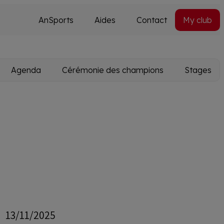
AnSports
Aides
Contact
My club
Secondary
Utils
navi
Agenda
Cérémonie des champions
Stages
13/11/2025