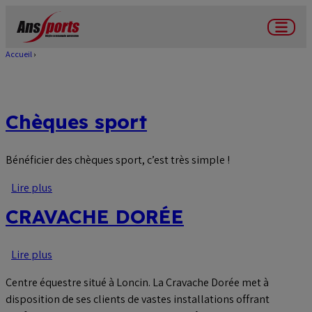
Aller
au
Menu
contenu
Accueil
Fil
principal
d'Ariane
Chèques sport
Bénéficier des chèques sport, c’est très simple !
Lire plus
sur
Chèques
CRAVACHE DORÉE
sport
Lire plus
sur
CRAVACHE
Centre équestre situé à Loncin. La Cravache Dorée met à
DORÉE
disposition de ses clients de vastes installations offrant