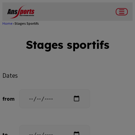
Skip
to
Menu
main
Home
Stages Sportifs
Breadcrumb
content
Stages sportifs
Dates
Date
from
Date
to