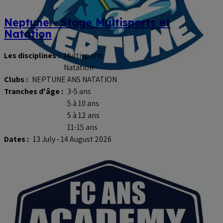
Neptune - Stage Multisports et
Natation
Les disciplines :
Multisports
Natation
Clubs :
NEPTUNE ANS NATATION
Tranches d'âge :
3-5 ans
5 à 10 ans
5 à 12 ans
11-15 ans
Dates :
13 July - 14 August 2026