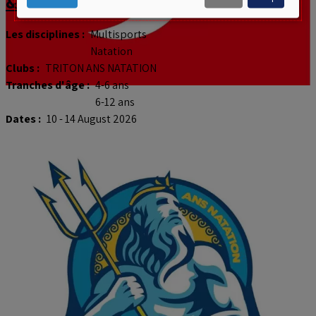
& natation
personal
data
Les disciplines :
Multisports
Natation
and
Clubs :
TRITON ANS NATATION
cookies
Tranches d'âge :
4-6 ans
6-12 ans
Dates :
10 - 14 August 2026