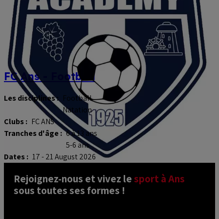
FC Ans - Football
Les disciplines :
Football
Natation
Clubs :
FC ANS
Tranches d'âge :
6 à 13 ans
5-6 ans
Dates :
17 - 21 August 2026
Rejoignez-nous et vivez le 
sport à Ans
sous toutes ses formes ! 