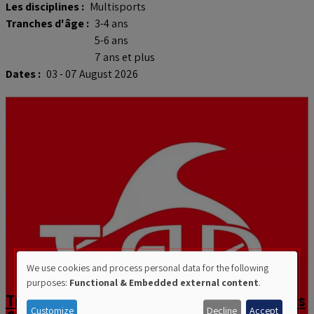
Les disciplines :
Multisports
Tranches d'âge :
3-4 ans
5-6 ans
7 ans et plus
Dates :
03 - 07 August 2026
We use cookies and process personal data for the following
Use
purposes:
Functional & Embedded external content
.
Triton Ans Natation - Stage multisports
of
Customize
Decline
Accept