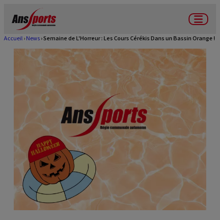
Aller
au
Menu
contenu
Accueil
News
Semaine de L'Horreur : Les Cours Cérékis Dans un Bassin Orange !
Fil
principal
d'Ariane