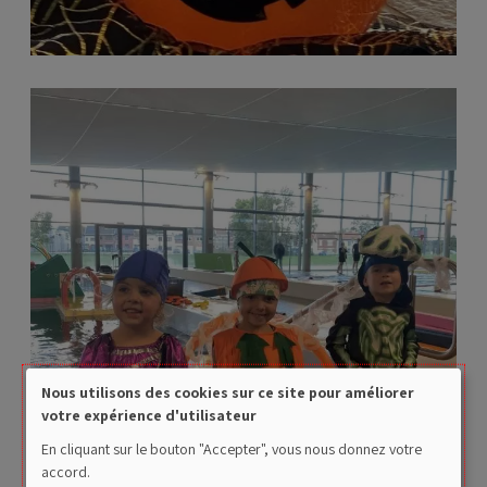
Nous utilisons des cookies sur ce site pour améliorer
Use
votre expérience d'utilisateur
of
En cliquant sur le bouton "Accepter", vous nous donnez votre
accord.
personal