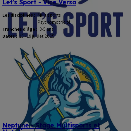
Let's Sport - Vice Versa
Les disciplines :
Multisports
Psychomotricité
Tranches d'âge :
3-5 ans
Dates :
15 - 19 juillet 2025
Neptune - Stage Multisports et