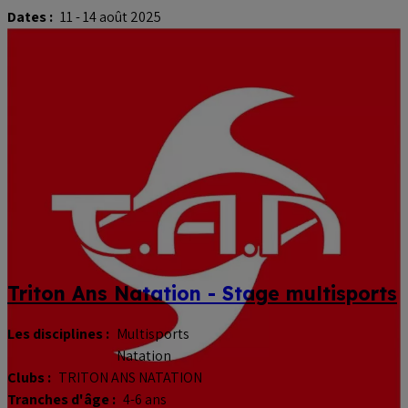
Dates :
11 - 14 août 2025
Triton Ans Natation - Stage multisports
Les disciplines :
Multisports
Natation
Clubs :
TRITON ANS NATATION
Tranches d'âge :
4-6 ans