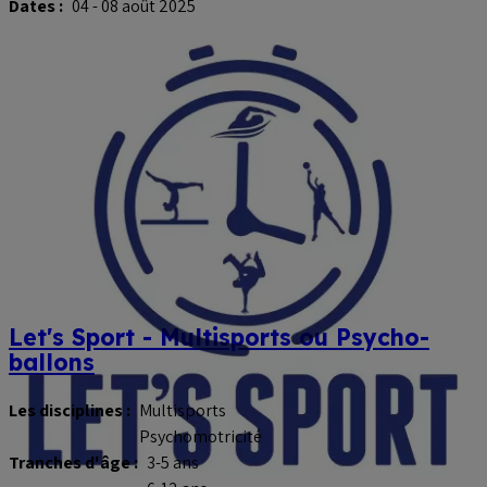
Dates :
04 - 08 août 2025
Let's Sport - Multisports ou Psycho-
ballons
Les disciplines :
Multisports
Psychomotricité
Tranches d'âge :
3-5 ans