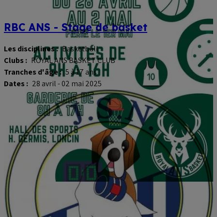
RBC ANS - Stage de basket
Les disciplines :
Basketball
Clubs :
ROYAL ANS BASKET CLUB
Tranches d'âge :
5 à 17 ans
Dates :
28 avril - 02 mai 2025