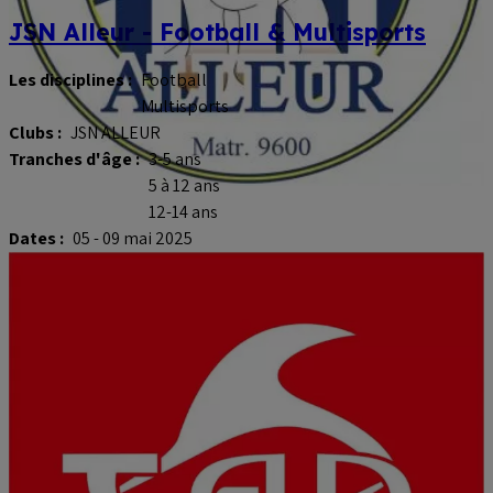
JSN Alleur - Football & Multisports
Les disciplines :
Football
Multisports
Clubs :
JSN ALLEUR
Tranches d'âge :
3-5 ans
5 à 12 ans
12-14 ans
Dates :
05 - 09 mai 2025