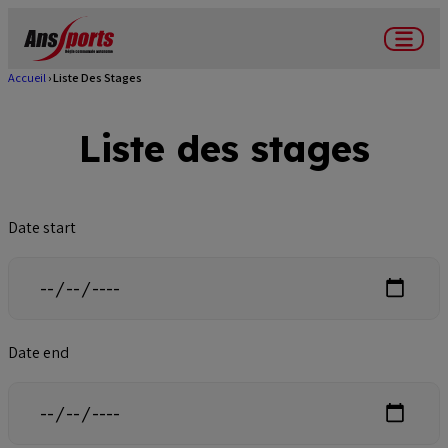
Aller
au
Menu
contenu
Accueil
Liste Des Stages
Fil
principal
d'Ariane
Liste des stages
Date start
Date end