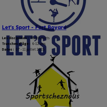
Let's Sport - Fort Boyard
Les disciplines :
Multisports
Tranches d'âge :
6-12 ans
Dates :
07 - 11 juillet 2025