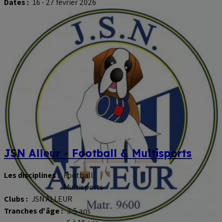
Dates :
16 - 27 février 2026
JSN Alleur - Football & Multisports
Les disciplines :
Football
Multisports
Clubs :
JSN ALLEUR
Tranches d'âge :
3-5 ans