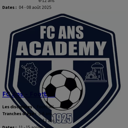
6-12 ans
Dates :
04 - 08 août 2025
FC Ans - Football
Les disciplines :
Football
Tranches d'âge :
5-6 ans
7-12 ans
Dates :
11 - 15 août 2025