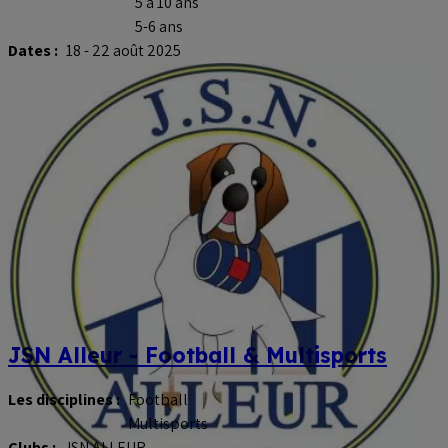
5 à 10 ans
5-6 ans
Dates :
18 - 22 août 2025
JSN Alleur - Football & Multisports
Les disciplines :
Football
Multisports
Clubs :
JSN ALLEUR