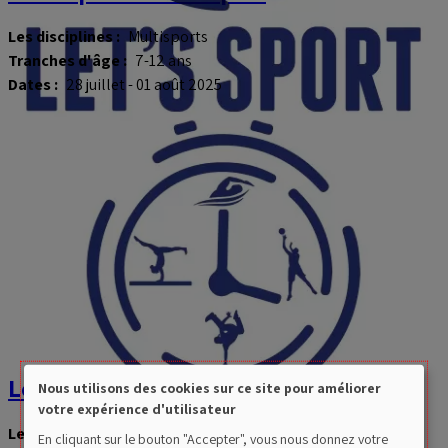
Les disciplines :
Multisports
Tranches d'âge :
7-12 ans
Dates :
28 juillet - 01 août 2025
Let's Sport - Kid's game
Nous utilisons des cookies sur ce site pour améliorer
Use
votre expérience d'utilisateur
Les disciplines :
Multisports
of
En cliquant sur le bouton "Accepter", vous nous donnez votre