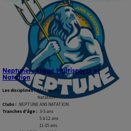
Neptune - Stage Multisports et
Natation
Les disciplines :
Multisports
Natation
Clubs :
NEPTUNE ANS NATATION
Tranches d'âge :
3-5 ans
5 à 12 ans
11-15 ans