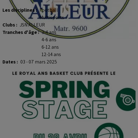
Les disciplines :
Football
Multisports
Clubs :
JSN ALLEUR
Tranches d'âge :
3-4 ans
4-6 ans
6-12 ans
12-14 ans
Dates :
03 - 07 mars 2025