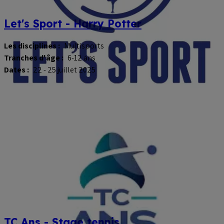
Let's Sport - Harry Potter
Les disciplines :
Multisports
Tranches d'âge :
6-12 ans
Dates :
22 - 25 juillet 2025
TC Ans - Stage tennis