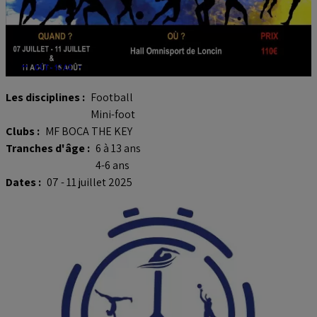
MF Boca - Stage Foot et Futsal
Les disciplines :
Football
Mini-foot
Clubs :
MF BOCA THE KEY
Tranches d'âge :
6 à 13 ans
4-6 ans
Dates :
07 - 11 juillet 2025