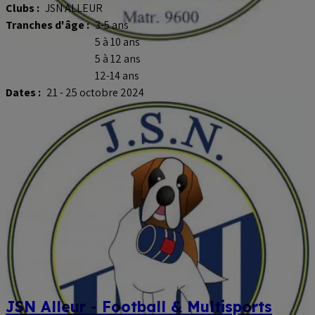
Clubs :
JSN ALLEUR
Tranches d'âge :
3-5 ans
5 à 10 ans
5 à 12 ans
12-14 ans
Dates :
21 - 25 octobre 2024
JSN Alleur - Football & Multisports