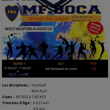
MF Boca - Stage Foot et Futsal
Les disciplines :
Football
Mini-foot
Clubs :
MF BOCA THE KEY
Tranches d'âge :
6 à 13 ans
4-6 ans