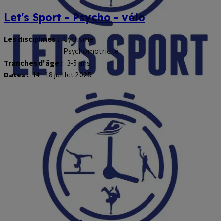
Let's Sport - Psycho - vélo
Les disciplines :
Cyclisme
Psychomotricité
Tranches d'âge :
3-5 ans
Dates :
14 - 18 juillet 2025