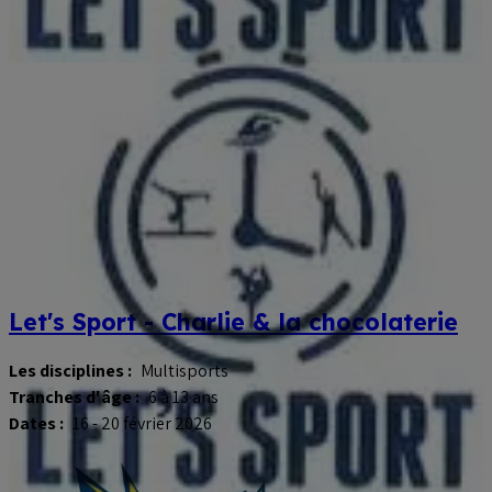
Let's Sport - Charlie & la chocolaterie
Les disciplines :
Multisports
Tranches d'âge :
6 à 13 ans
Dates :
16 - 20 février 2026