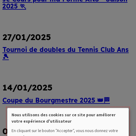
2025 🏃
Lire
plus
27/01/2025
Tournoi de doubles du Tennis Club Ans
🎾
Lire
plus
14/01/2025
Coupe du Bourgmestre 2025 👑🏁
Nous utilisons des cookies sur ce site pour améliorer
Lire
Use
votre expérience d'utilisateur
plus
07/01/2025
of
En cliquant sur le bouton "Accepter", vous nous donnez votre