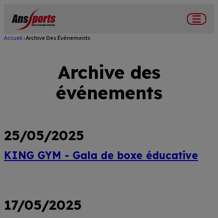
Aller
au
Menu
contenu
Accueil
Archive Des Événements
Fil
principal
d'Ariane
Archive des
événements
25/05/2025
KING GYM - Gala de boxe éducative
Lire
plus
17/05/2025