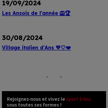
19/09/2024
Les Ansois de l'année 🦁🏆
Lire
plus
30/08/2024
Village italien d'Ans 💚🤍❤️
Lire
plus
Pagination
‹‹
››
Page
Page
précédente
suivante
Rejoignez-nous et vivez le 
sport à Ans
sous toutes ses formes ! 