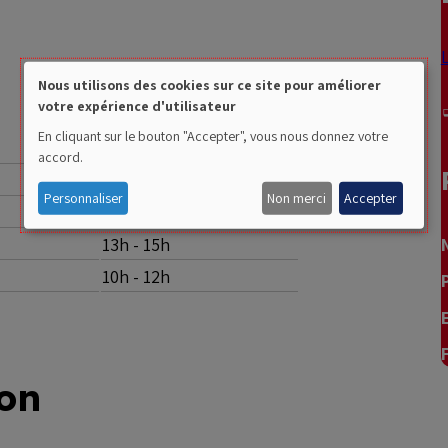
Nous utilisons des cookies sur ce site pour améliorer
votre expérience d'utilisateur
Use
En cliquant sur le bouton "Accepter", vous nous donnez votre
19h - 20h30
of
accord.
17h - 18h
personal
Personnaliser
Non merci
Accepter
17h - 18h
data
13h - 15h
and
10h - 12h
cookies
ion