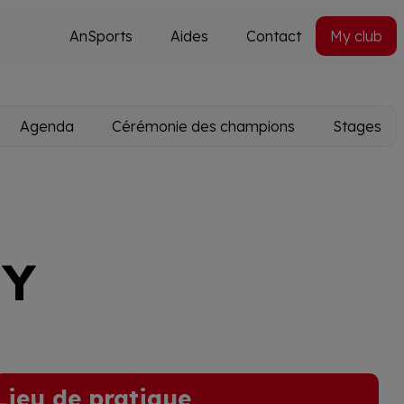
AnSports
Aides
Contact
My club
Secondary
Utils
navi
Agenda
Cérémonie des champions
Stages
EY
Lieu de pratique