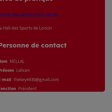
Le Hall des Sports Henri Germis
➭ Hall des Sports de Loncin
Personne de contact
Nom
MELLAL
Prénom
Lahcen
E-mail
thekey4430@gmail.com
Fonction
Président