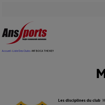
Aller
au
contenu
principal
Accueil
Liste Des Clubs
MF BOCA THE KEY
Fil
d'Ariane
M
Les disciplines du club
M