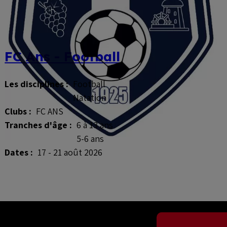
FC Ans - Football
Les disciplines :
Football
Natation
Clubs :
FC ANS
Tranches d'âge :
6 à 13 ans
5-6 ans
Dates :
17 - 21 août 2026