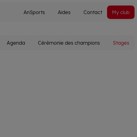
AnSports
Aides
Contact
My club
Secondary
Utils
navi
Agenda
Cérémonie des champions
Stages