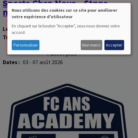
Sports Chez Nous - Stage
multisports
Nous utilisons des cookies sur ce site pour améliorer
votre expérience d'utilisateur
Use
En cliquant sur le bouton "Accepter", vous nous donnez votre
Les disciplines :
Multisports
of
accord.
Tranches d'âge :
3-4 ans
personal
5-6 ans
Personnaliser
Non merci
Accepter
7 ans et plus
data
Dates :
03 - 07 août 2026
and
cookies