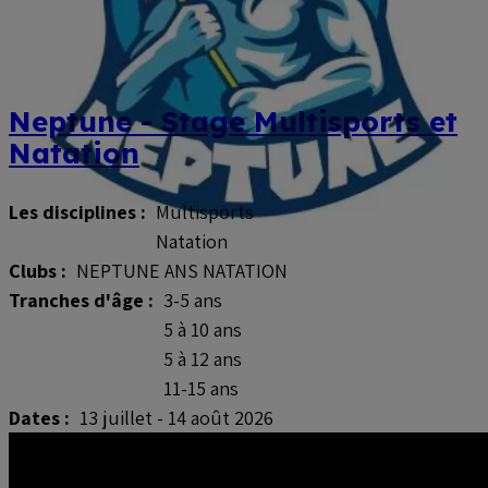
Neptune - Stage Multisports et
Natation
Les disciplines :
Multisports
Natation
Clubs :
NEPTUNE ANS NATATION
Tranches d'âge :
3-5 ans
5 à 10 ans
5 à 12 ans
11-15 ans
Dates :
13 juillet - 14 août 2026