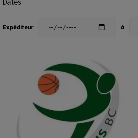
Dates
Date
Dat
Expéditeur
à