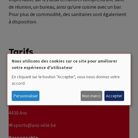
de réunion, un bureau, ainsi qu'une cuisine avec un bar.
Pour plus de commodité, des sanitaires sont également
à disposition.
Tarifs
Nous utilisons des cookies sur ce site pour améliorer
Use
votre expérience d'utilisateur
Les tarifs de location peuvent être demandés par e-mail à
of
la Direction de la RCA AnSports.
En cliquant sur le bouton "Accepter", vous nous donnez votre
accord.
personal
Coordonnées
data
Personnaliser
Non merci
Accepter
Rue Gilles Magnée, 121 bis
and
4430 Ans
cookies
✉ sports@ans-ville.be
Responsable