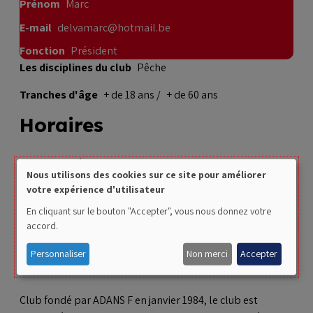
Prénom
Marc
E-mail
delvamarc@hotmail.be
Fonction
Président
Les disciplines du club
Pêche
Tranches d'âge
+ de 18 ans
+ de 60 ans
Horaires
Suivant les réservations et conditions climatiques :
Nous utilisons des cookies sur ce site pour améliorer
Use
votre expérience d'utilisateur
04h - 22h
of
En cliquant sur le bouton "Accepter", vous nous donnez votre
accord.
personal
data
Personnaliser
Non merci
Accepter
Présentation
and
cookies
Club fondé par ADANS F en janvier 1984, le club est