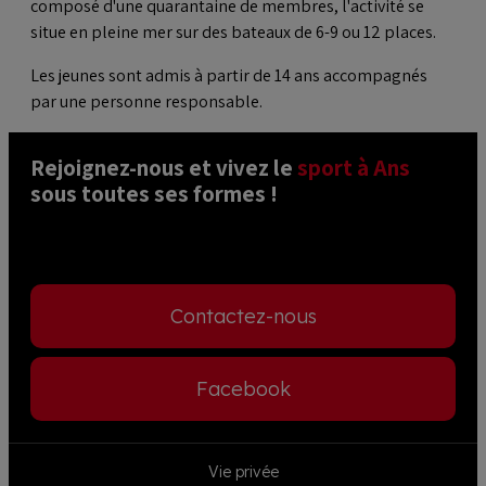
composé d'une quarantaine de membres, l'activité se
situe en pleine mer sur des bateaux de 6-9 ou 12 places.
Les jeunes sont admis à partir de 14 ans accompagnés
par une personne responsable.
Rejoignez-nous et vivez le 
sport à Ans
sous toutes ses formes ! 
Contactez-nous
Facebook
Footer
Vie privée