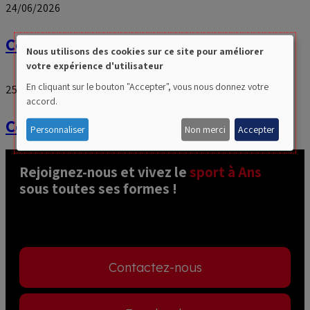
24/06/2026
Cérémonie des champions 2026
Nous utilisons des cookies sur ce site pour améliorer
Use
votre expérience d'utilisateur
of
En cliquant sur le bouton "Accepter", vous nous donnez votre
25/06/2025
accord.
personal
Cérémonie des champions 2025
data
Personnaliser
Non merci
Accepter
and
cookies
Rejoignez-nous et vivez le 
sport à Ans
sous toutes ses formes ! 
Contactez-nous