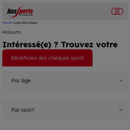
Skip
to
Menu
main
Home
Liste Des Clubs
Breadcrumb
content
AnSports
Intéressé(e) ? Trouvez votre
club !
Bénéficiez des chèques sport
Par
âge
Par
sport