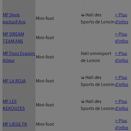
MF Devis
> Plus
➭ Hall des
Mini-foot
exclusif Ans
d'infos
Sports de Loncin
MF DREAM
> Plus
Mini-foot
TEAM ANS
d'infos
MF Fooz Espoirs
> Plus
Hall omnisport
Mini-foot
Alleur
d'infos
de Loncin
> Plus
➭ Hall des
MF LA ROJA
Mini-foot
d'infos
Sports de Loncin
MF LES
> Plus
➭ Hall des
Mini-foot
KEKOUZES
d'infos
Sports de Loncin
> Plus
MF LIEGE FK
Mini-foot
d'infos