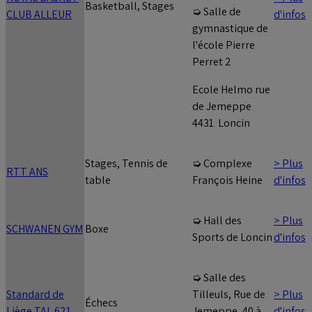
Basketball, Stages
➭ Salle de
CLUB ALLEUR
d'infos
gymnastique de
l'école Pierre
Perret 2
Ecole Helmo rue
de Jemeppe
4431 Loncin
Stages, Tennis de
> Plus
➭ Complexe
RTT ANS
table
d'infos
François Heine
> Plus
➭ Hall des
SCHWANEN GYM
Boxe
d'infos
Sports de Loncin
➭ Salle des
Standard de
> Plus
Tilleuls, Rue de
Échecs
Liège TAL 621
d'infos
Jemeppe, 40 à