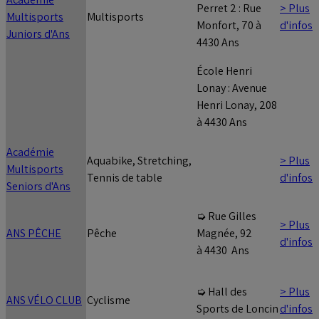
> Plus
Perret 2 : Rue
Multisports
Multisports
d'infos
Monfort, 70 à
Juniors d'Ans
4430 Ans
École Henri
Lonay : Avenue
Henri Lonay, 208
à 4430 Ans
Académie
Aquabike, Stretching,
> Plus
Multisports
Tennis de table
d'infos
Seniors d'Ans
➭ Rue Gilles
> Plus
ANS PÊCHE
Pêche
Magnée, 92
d'infos
à 4430 Ans
> Plus
➭ Hall des
ANS VÉLO CLUB
Cyclisme
d'infos
Sports de Loncin