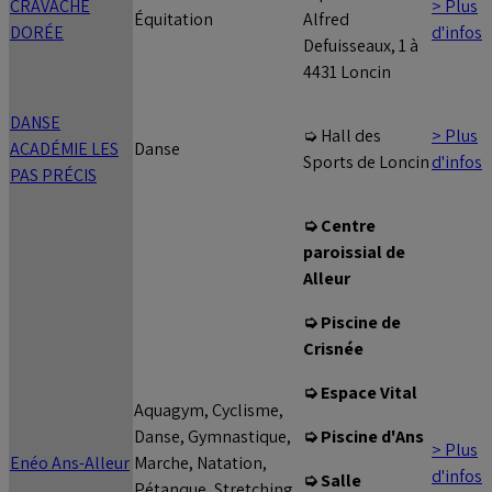
CRAVACHE
> Plus
Équitation
Alfred
DORÉE
d'infos
Defuisseaux, 1 à
4431 Loncin
DANSE
> Plus
➭ Hall des
ACADÉMIE LES
Danse
d'infos
Sports de Loncin
PAS PRÉCIS
➭ Centre
paroissial de
Alleur
➭ Piscine de
Crisnée
➭ Espace Vital
Aquagym, Cyclisme,
Danse, Gymnastique,
➭ Piscine d'Ans
> Plus
Enéo Ans-Alleur
Marche, Natation,
d'infos
➭ Salle
Pétanque, Stretching,