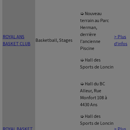
➭ Nouveau
terrain au Parc
Herman,
derrière
ROYAL ANS
> Plus
Basketball, Stages
l'ancienne
BASKET CLUB
d'infos
Piscine
➭ Hall des
Sports de Loncin
➭ Hall du BC
Alleur, Rue
Monfort 108 à
4430 Ans
➭ Hall des
Sports de Loncin
ROYAL BASKET
> Plus