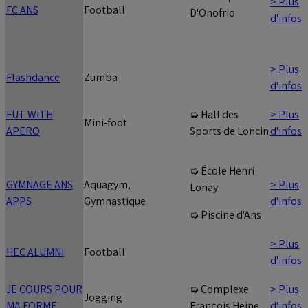
> Plus
FC ANS
Football
D'Onofrio
d'infos
> Plus
Flashdance
Zumba
d'infos
FUT WITH
> Plus
➭ Hall des
Mini-foot
APERO
d'infos
Sports de Loncin
➭ École Henri
GYMNAGE ANS
Aquagym,
> Plus
Lonay
APPS
Gymnastique
d'infos
➭ Piscine d'Ans
> Plus
HEC ALUMNI
Football
d'infos
JE COURS POUR
> Plus
➭ Complexe
Jogging
MA FORME
d'infos
François Heine