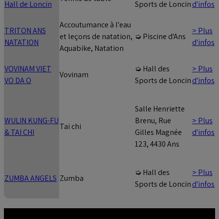
Hall de Loncin
d'infos
Sports de Loncin
Accoutumance à l'eau
TRITON ANS
> Plus
et leçons de natation,
➭ Piscine d'Ans
NATATION
d'infos
Aquabike, Natation
VOVINAM VIET
> Plus
➭ Hall des
Vovinam
VO DA O
d'infos
Sports de Loncin
Salle Henriette
WULIN KUNG-FU
> Plus
Brenu, Rue
Tai chi
& TAI CHI
d'infos
Gilles Magnée
123, 4430 Ans
> Plus
➭ Hall des
ZUMBA ANGELS
Zumba
d'infos
Sports de Loncin