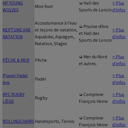
MF YOUNG
> Plus
➭ Hall des
Mini-foot
WOLVES
d'infos
Sports de Loncin
Accoutumance à l'eau
➭ Piscine d'Ans
NEPTUNE ANS
et leçons de natation,
> Plus
et Hall des
NATATION
Aquabike, Aquagym,
d'infos
Sports de Loncin
Natation, Stages
> Plus
➭ Mer du Nord
PÊCHE & MER
Pêche
d'infos
et autres.
Planet Padel
> Plus
Padel
Ans
d'infos
RFC RUGBY
> Plus
➭ Complexe
Rugby
LIÈGE
d'infos
François Heine
> Plus
➭ Complexe
ROLLINGCHAIRS
Handisports, Tennis
d'infos
François Heine