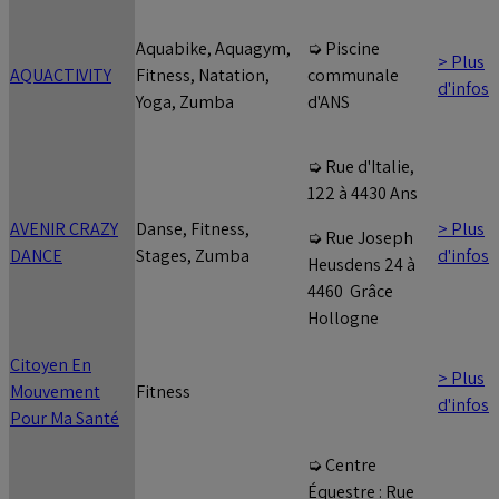
Aquabike, Aquagym,
➭ Piscine
> Plus
AQUACTIVITY
Fitness, Natation,
communale
d'infos
Yoga, Zumba
d'ANS
➭ Rue d'Italie,
122 à 4430 Ans
AVENIR CRAZY
Danse, Fitness,
> Plus
➭ Rue Joseph
DANCE
Stages, Zumba
d'infos
Heusdens 24 à
4460 Grâce
Hollogne
Citoyen En
> Plus
Mouvement
Fitness
d'infos
Pour Ma Santé
➭ Centre
Équestre : Rue