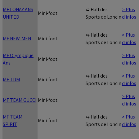
MF LONAY ANS
> Plus
➭ Hall des
Mini-foot
UNITED
d'infos
Sports de Loncin
> Plus
➭ Hall des
MF NEW-MEN
Mini-foot
d'infos
Sports de Loncin
MF Olympique
> Plus
Mini-foot
Ans
d'infos
> Plus
➭ Hall des
MF TDM
Mini-foot
d'infos
Sports de Loncin
> Plus
MF TEAM GUCCI
Mini-foot
d'infos
MF TEAM
> Plus
➭ Hall des
Mini-foot
SPIRIT
d'infos
Sports de Loncin