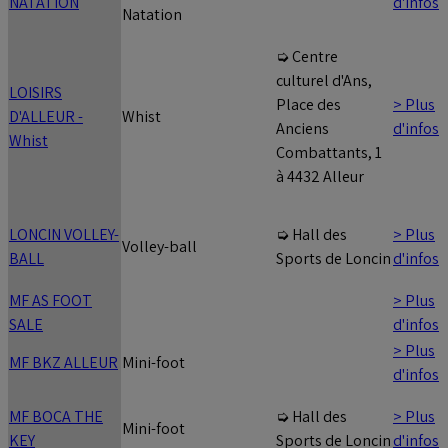
NATATION
d'infos
Natation
➭ Centre
culturel d'Ans,
LOISIRS
> Plus
Place des
D'ALLEUR -
Whist
d'infos
Anciens
Whist
Combattants, 1
à 4432 Alleur
LONCIN VOLLEY-
> Plus
➭ Hall des
Volley-ball
BALL
d'infos
Sports de Loncin
MF AS FOOT
> Plus
SALE
d'infos
> Plus
MF BKZ ALLEUR
Mini-foot
d'infos
MF BOCA THE
> Plus
➭ Hall des
Mini-foot
KEY
d'infos
Sports de Loncin