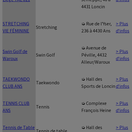
4431 Loncin
STRETCHING
> Plus
➭ Rue de l'Yser,
Stretching
VIE FÉMININE
d'infos
236 à 4430 Ans
➭ Avenue de
Swin Golf de
> Plus
Swin Golf
Péville, 4432
Waroux
d'infos
Alleur/Waroux
TAEKWONDO
> Plus
➭ Hall des
Taekwondo
CLUB ANS
d'infos
Sports de Loncin
TENNIS CLUB
> Plus
➭ Complexe
Tennis
ANS
d'infos
François Heine
Tennis de Table
> Plus
➭ Hall des
Tennis de table